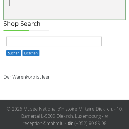
Shop Search
Der Warenkorb ist leer
© 2026 Musée National d'Histoire Militaire Diekirch. - 10,
Bamertal L-9209 Diekirch, Luxembourg - ✉
reception@mnhm.lu - ☎ (+352) 80 89 08